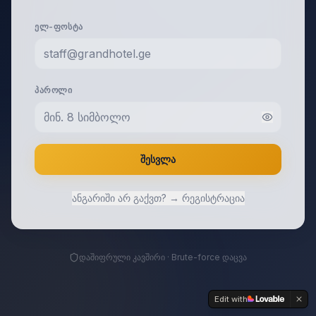
ᲔᲚ-ᲤᲝᲡᲢᲐ
ᲞᲐᲠᲝᲚᲘ
შესვლა
ანგარიში არ გაქვთ? → რეგისტრაცია
დაშიფრული კავშირი · Brute-force დაცვა
Edit with